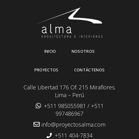
INICIO
NOSOTROS
PROYECTOS
CONTÁCTENOS
Calle Libertad 176 Of. 215 Miraflores.
Lima – Perú
+511 985055981
/
+511
997486967
info@proyectosalma.com
+511 404-7834